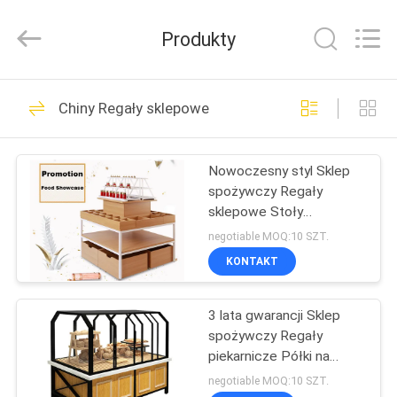
Guangzhou
Ansheng
Display
Produkty
Shelves
Co.,Ltd.
All
Rights
Reserved.
DOM
41
Chiny Regały sklepowe
Kup półki
PRODUKTY
displayowe
Nowoczesny styl Sklep
spożywczy Regały
FILMY
sklepowe Stoły
wystawowe 1000 * 1000
negotiable MOQ:10 SZT.
* 1350mm
O
KONTAKT
39
NAS
Regały sklepowe
3 lata gwarancji Sklep
spożywczy Regały
WYCIECZKA
Supermarket
piekarnicze Półki na
PO
ciasto
negotiable MOQ:10 SZT.