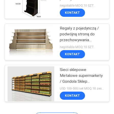
żywności z pole świetlne
SITEMAP
negotiable MOQ:10 SZT.
reklamy
KONTAKT
10
PRIVACY
Regały z pojedynczą /
POLICY
Stojak sportowy
podwójną stroną do
przechowywania
żywności z 20 sztuk
negotiable MOQ:10 SZT.
pudełek akrylowych 900
KONTAKT
* 450 * 1350 mm
Sieci sklepowe
22
Metalowe supermarkety
/ Gondola Sklep
Stojaki na ubrania
spożywczy Regały na
USD 100-500/set MOQ:10 zestawów
żywność
KONTAKT