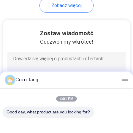
Zobacz więcej
14
Półki z aptekami
Zostaw wiadomość
Oddzwonimy wkrótce!
39
Coco Tang
Półki na kosmetyki
4:01 PM
Good day, what product are you looking for?
popularne kategorie
Wszystko