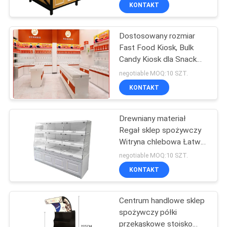
FABRYCE
KONTAKT
Dostosowany rozmiar
KONTROLA
32
Fast Food Kiosk, Bulk
JAKOŚCI
Candy Kiosk dla Snack
Półki magazynowe
Store / Candy Shop
negotiable MOQ:10 SZT.
SKONTAKTUJ
KONTAKT
SIĘ
Drewniany materiał
Z
Regał sklep spożywczy
NAMI
Witryna chlebowa Łatwy
51
montaż
negotiable MOQ:10 SZT.
POPROSIĆ
KONTAKT
Sklepy jubilerskie
O
Centrum handlowe sklep
WYCENĘ
spożywczy półki
przekąskowe stoisko