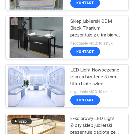
FABRYCE
KONTAKT
Sklep jubilerski ODM
KONTROLA
32
Black Titanium
JAKOŚCI
prezentuje z ultra białym
Półki magazynowe
szklanym zamkiem
negotiable MOQ:10 sztuk
elektrycznym
SKONTAKTUJ
KONTAKT
SIĘ
LED Light Nowoczesne
Z
etui na biżuterię 8 mm
NAMI
Ultra białe szkło
51
hartowane
negotiable MOQ:10 sztuk
POPROSIĆ
KONTAKT
Sklepy jubilerskie
O
3-kolorowy LED Light
WYCENĘ
Złoty sklep jubilerski
prezentuje gablotę ze