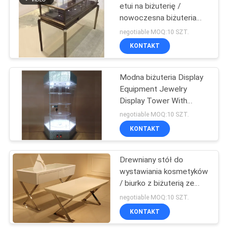
etui na biżuterię /
nowoczesna biżuteria
14
prezentuje luksusowy styl
negotiable MOQ:10 SZT.
KONTAKT
Półki z aptekami
Modna biżuteria Display
Equipment Jewelry
Display Tower With
Spotlight Light
negotiable MOQ:10 SZT.
KONTAKT
39
Drewniany stół do
Półki na kosmetyki
wystawiania kosmetyków
/ biurko z biżuterią ze
szklaną powierzchnią
negotiable MOQ:10 SZT.
KONTAKT