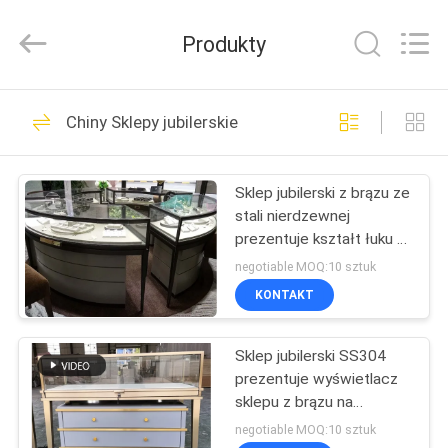
Guangzhou
Ansheng
Display
Produkty
Shelves
Co.,Ltd.
All
Rights
Reserved.
DOM
41
Chiny Sklepy jubilerskie
Kup półki
PRODUKTY
displayowe
Sklep jubilerski z brązu ze
stali nierdzewnej
FILMY
prezentuje kształt łuku z
dolną szafką
negotiable MOQ:10 sztuk
O
KONTAKT
39
NAS
Regały sklepowe
Sklep jubilerski SS304
prezentuje wyświetlacz
WYCIECZKA
Supermarket
sklepu z brązu na
PO
szkiełko zegarkowe
negotiable MOQ:10 sztuk