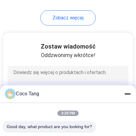
14
Zobacz więcej
Półki na buty
Zostaw wiadomość
Oddzwonimy wkrótce!
17
Regały sklepowe
Coco Tang
3:29 PM
Good day, what product are you looking for?