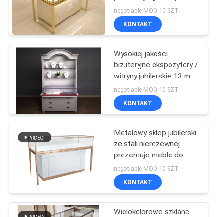
stopu
SITEMAP
negotiable MOQ:10 SZT.
KONTAKT
10
PRIVACY
Wysokiej jakości
POLICY
Stojak sportowy
biżuteryjne ekspozytory /
witryny jubilerskie 13 mm
z warstwą szkła
negotiable MOQ:10 SZT.
hartowanego
KONTAKT
Metalowy sklep jubilerski
22
ze stali nierdzewnej
prezentuje meble do
Stojaki na ubrania
wyświetlania biżuterii
negotiable MOQ:10 SZT.
Dostosowany rozmiar
KONTAKT
Wielokolorowe szklane