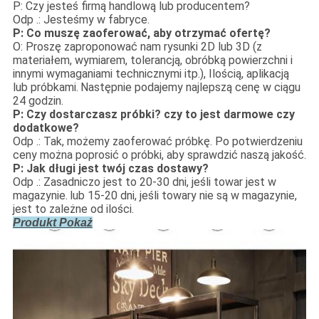
P: Czy jesteś firmą handlową lub producentem?
Odp .: Jesteśmy w fabryce.
P: Co muszę zaoferować, aby otrzymać ofertę?
O: Proszę zaproponować nam rysunki 2D lub 3D (z
materiałem, wymiarem, tolerancją, obróbką powierzchni i
innymi wymaganiami technicznymi itp.), Ilością, aplikacją
lub próbkami.
Następnie podajemy najlepszą cenę w ciągu
24 godzin.
P: Czy dostarczasz próbki?
czy to jest darmowe czy
dodatkowe?
Odp .: Tak, możemy zaoferować próbkę. Po potwierdzeniu
ceny można poprosić o próbki, aby sprawdzić naszą jakość.
P: Jak długi jest twój czas dostawy?
Odp .: Zasadniczo jest to 20-30 dni, jeśli towar jest w
magazynie.
lub 15-20 dni, jeśli towary nie są w magazynie,
jest to zależne od ilości.
Produkt Pokaż