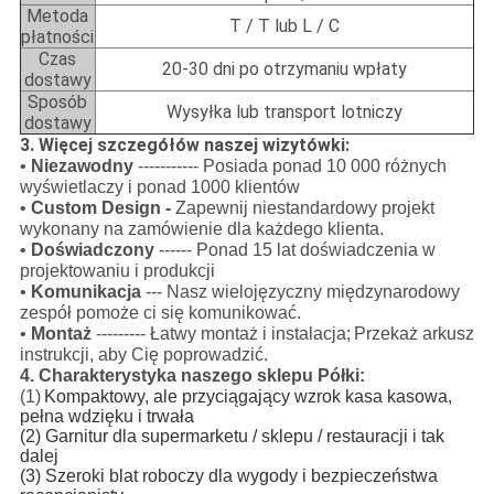
Metoda
T / T lub L / C
płatności
Czas
20-30 dni po otrzymaniu wpłaty
dostawy
Sposób
Wysyłka lub transport lotniczy
dostawy
3. Więcej szczegółów naszej wizytówki:
•
Niezawodny
----------- Posiada ponad 10 000 różnych
wyświetlaczy i ponad 1000 klientów
•
Custom Design -
Zapewnij niestandardowy projekt
wykonany na zamówienie dla każdego klienta.
•
Doświadczony
------ Ponad 15 lat doświadczenia w
projektowaniu i produkcji
•
Komunikacja
--- Nasz wielojęzyczny międzynarodowy
zespół pomoże ci się komunikować.
•
Montaż
--------- Łatwy montaż i instalacja;
Przekaż arkusz
instrukcji, aby Cię poprowadzić.
4. Charakterystyka naszego sklepu Półki:
(1)
Kompaktowy, ale przyciągający wzrok kasa kasowa,
pełna wdzięku i trwała
(2) Garnitur dla supermarketu / sklepu / restauracji i tak
dalej
(3) Szeroki blat roboczy dla wygody i bezpieczeństwa