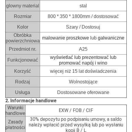
glowny material
stal
Rozmiar
800 * 350 * 1800mm / dostosować
Kolor
Szary / Dostosuj
Obróbka
malowanie proszkowe
lub
galwaniczne
powierzchniowa
Przedmiot nr.
A25
wyświetlać lub prezentować lub
Funkcjonować
promować napój i wino
Korzyść
więcej niż 15 lat doświadczenia
Rodzaj
Wolnostojące
Usługa
Dostosowane oferowane
2. Informacje handlowe
Warunki
EXW / FOB / CIF
handlowe
30% depozytu po podpisaniu umowy, a saldo
Zasady
należy wpłacić przed wysyłką lub po wysłaniu
płatności
kopii B / L