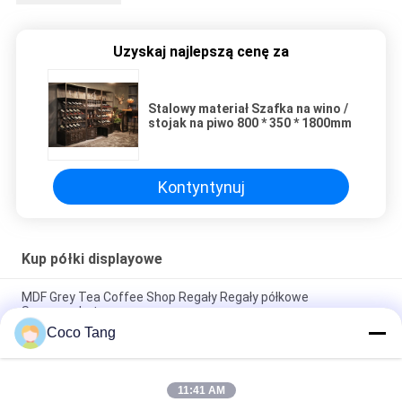
Uzyskaj najlepszą cenę za
Stalowy materiał Szafka na wino /
stojak na piwo 800 * 350 * 1800mm
Kontyntynuj
Kup półki displayowe
MDF Grey Tea Coffee Shop Regały Regały półkowe
Supermarket
Coco Tang
Duże statuetki sklepowe Regały ekspozycyjne Statua FRP
Wizualne rekwizyty reklamowe
11:41 AM
Wystarczająco mocne stojaki do sprzedaży detalicznej /