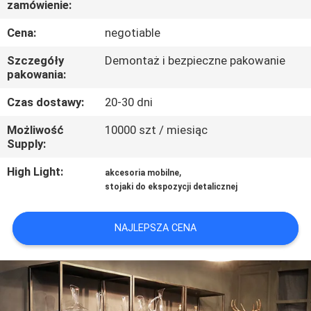
zamówienie:
FABRYCE
Cena:
negotiable
KONTROLA
Szczegóły
Demontaż i bezpieczne pakowanie
JAKOŚCI
pakowania:
Czas dostawy:
20-30 dni
SKONTAKTUJ
Możliwość
10000 szt / miesiąc
SIĘ
Supply:
Z
High Light:
,
akcesoria mobilne
stojaki do ekspozycji detalicznej
NAMI
NAJLEPSZA CENA
POPROSIĆ
O
WYCENĘ