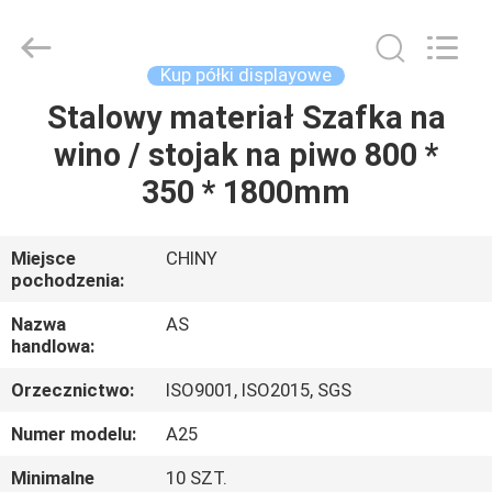
Guangzhou
Ansheng
Display
Shelves
Co.,Ltd.
Kup półki displayowe
All
Rights
Reserved.
Stalowy materiał Szafka na
DOM
wino / stojak na piwo 800 *
PRODUKTY
350 * 1800mm
FILMY
Miejsce
CHINY
pochodzenia:
O
Nazwa
AS
handlowa:
NAS
Orzecznictwo:
ISO9001, ISO2015, SGS
WYCIECZKA
Numer modelu:
A25
PO
Minimalne
10 SZT.