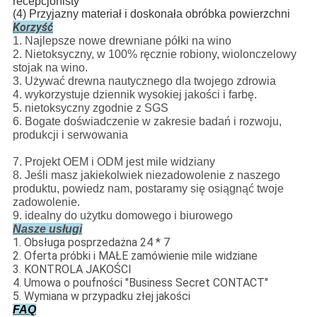
recepcjonisty
(4) Przyjazny materiał i doskonała obróbka powierzchni
Korzyść
1. Najlepsze nowe drewniane półki na wino
2. Nietoksyczny, w 100% ręcznie robiony, wiolonczelowy
stojak na wino.
3. Używać drewna nautycznego dla twojego zdrowia
4. wykorzystuje dziennik wysokiej jakości i farbę.
5. nietoksyczny zgodnie z SGS
6. Bogate doświadczenie w zakresie badań i rozwoju,
produkcji i serwowania
7. Projekt OEM i ODM jest mile widziany
8. Jeśli masz jakiekolwiek niezadowolenie z naszego
produktu, powiedz nam, postaramy się osiągnąć twoje
zadowolenie.
9. idealny do użytku domowego i biurowego
Nasze usługi
1. Obsługa posprzedażna 24 * 7
2. Oferta próbki i MAŁE zamówienie mile widziane
3. KONTROLA JAKOŚCI
4. Umowa o poufności "Business Secret CONTACT"
5. Wymiana w przypadku złej jakości
FAQ