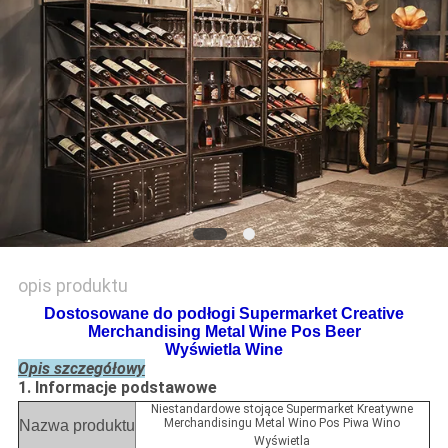
SITEMAP
PRIVACY
POLICY
opis produktu
Dostosowane do podłogi Supermarket Creative
Merchandising Metal Wine Pos Beer
Wyświetla Wine
Opis szczegółowy
1. Informacje podstawowe
Niestandardowe stojące Supermarket Kreatywne
Merchandisingu Metal Wino Pos Piwa Wino
Nazwa produktu
Wyświetla