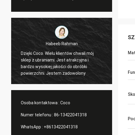
SZ
Marco Galletti
Mat
Zawsze wykonałeś dla mnie dobrą robotę!
Dzięki za szaf
Pojawiły się półki sklepowe
sprzęt
bożonarodzeniowe. Po zainstalowaniu
porządnie. I planuję zrob
Fun
prześlemy Ci zdjęcia. Wielkie dzięki.
towarów s
zaproj
Sko
Osoba kontaktowa :
Coco
Numer telefonu :
86-13422041318
Pod
WhatsApp :
+8613422041318