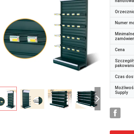
handlowa
Orzeczni
Numer m
Minimaln
zamówien
Cena
Szczegół
pakowani
Czas dos
Możliwoś
Supply