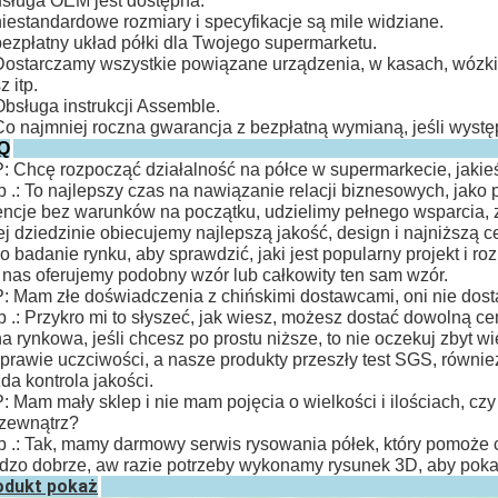
usługa OEM jest dostępna.
niestandardowe rozmiary i specyfikacje są mile widziane.
bezpłatny układ półki dla Twojego supermarketu.
Dostarczamy wszystkie powiązane urządzenia, w kasach, wózki
z itp.
Obsługa instrukcji Assemble.
Co najmniej roczna gwarancja z bezpłatną wymianą, jeśli wystę
Q
P: Chcę rozpocząć działalność na półce w supermarkecie, jakie
 .: To najlepszy czas na nawiązanie relacji biznesowych, jako
ncje bez warunków na początku, udzielimy pełnego wsparcia,
ej dziedzinie obiecujemy najlepszą jakość, design i najniższą c
ko badanie rynku, aby sprawdzić, jaki jest popularny projekt i ro
 nas oferujemy podobny wzór lub całkowity ten sam wzór.
P: Mam złe doświadczenia z chińskimi dostawcami, oni nie dosta
 .: Przykro mi to słyszeć, jak wiesz, możesz dostać dowolną c
a rynkowa, jeśli chcesz po prostu niższe, to nie oczekuj zbyt wi
prawie uczciwości, a nasze produkty przeszły test SGS, równ
da kontrola jakości.
P: Mam mały sklep i nie mam pojęcia o wielkości i ilościach, 
zewnątrz?
 .: Tak, mamy darmowy serwis rysowania półek, który pomoże c
dzo dobrze, aw razie potrzeby wykonamy rysunek 3D, aby pokaza
odukt pokaż