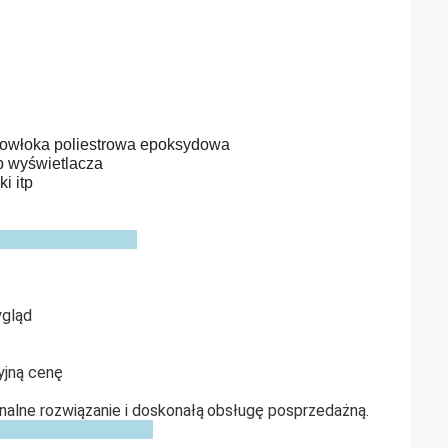
 powłoka poliestrowa epoksydowa
 wyświetlacza
i itp
ygląd
yjną cenę
nalne rozwiązanie i doskonałą
obsługę posprzedażną.