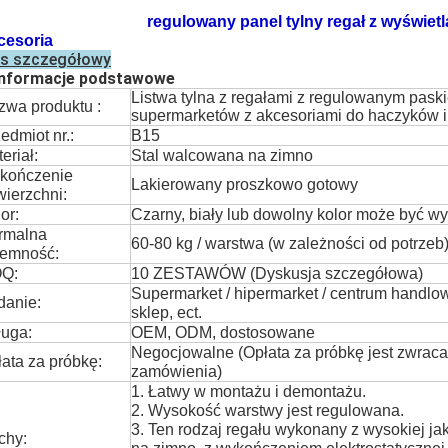
regulowany panel tylny regał z wyświe
cesoria
is szczegółowy
 Informacje podstawowe
Listwa tylna z regałami z regulowanym paski
zwa produktu :
supermarketów z akcesoriami do haczyków i
edmiot nr.:
B15
eriał:
Stal walcowana na zimno
kończenie
Lakierowany proszkowo gotowy
ierzchni:
or:
Czarny, biały lub dowolny kolor może być 
rmalna
60-80 kg / warstwa (w zależności od potrzeb
jemność:
Q:
10 ZESTAWÓW (Dyskusja szczegółowa)
Supermarket / hipermarket / centrum handlo
danie:
sklep, ect.
ługa:
OEM, ODM, dostosowane
Negocjowalne (Opłata za próbkę jest zwraca
ata za próbkę:
zamówienia)
1. Łatwy w montażu i demontażu.
2. Wysokość warstwy jest regulowana.
3. Ten rodzaj regału wykonany z wysokiej ja
chy: