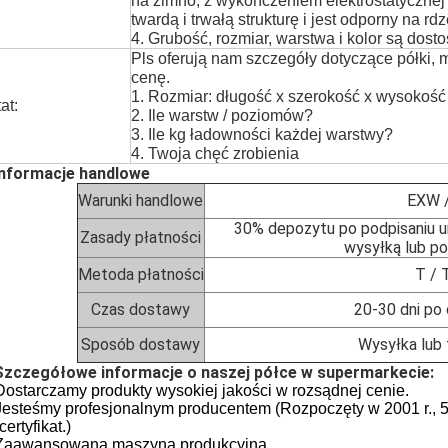
na zimno, z wykończeniem elektrostatycznej
twardą i trwałą strukturę i jest odporny na rdz
4. Grubość, rozmiar, warstwa i kolor są dos
Pls oferują nam szczegóły dotyczące półki,
cenę.
1. Rozmiar: długość x szerokość x wysokość
at:
2. Ile warstw / poziomów?
3. Ile kg ładowności każdej warstwy?
4. Twoja chęć zrobienia
Informacje handlowe
Warunki handlowe
EXW /
30% depozytu po podpisaniu u
Zasady płatności
wysyłką lub po 
Metoda płatności
T / 
Czas dostawy
20-30 dni po
Sposób dostawy
Wysyłka lub 
 Szczegółowe informacje o naszej półce w supermarkecie:
Dostarczamy produkty wysokiej jakości w rozsądnej cenie.
Jesteśmy profesjonalnym producentem (Rozpoczęty w 2001 r.,
certyfikat.)
 Zaawansowana maszyna produkcyjna.