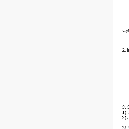
Cyt
2. 
3.
1) 
2) 
3)