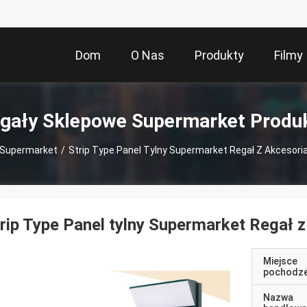
Dom
O Nas
Produkty
Filmy
gały Sklepowe Supermarket Produ
 Supermarket
/
Strip Type Panel Tylny Supermarket Regał Z Akcesor
rip Type Panel tylny Supermarket Regał 
Miejsce
pochodze
Nazwa