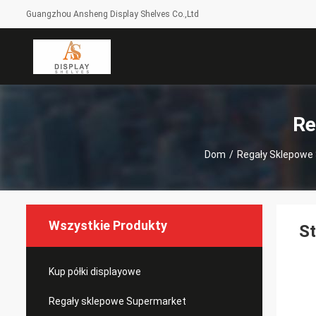
Guangzhou Ansheng Display Shelves Co.,Ltd
Re
Dom
/
Regały Sklepowe
Wszystkie Produkty
St
Kup półki displayowe
Regały sklepowe Supermarket