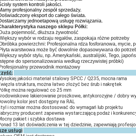
Ścisły system kontroli jakości.
Mamy profesjonalny zespół sprzedaży.
Doświadczony eksport do całego świata.
Dostarczamy jednoetapową usługę rozwiązania.
Charakterystyka naszego sklepu Półki:
Duża pojemność, dłuższa żywotność
Większy wybór w rodzaju regałów, zaspokaja różne potrzeby
Obróbka powierzchni: Profesjonalna rdza fosforanowa, mycie,
Płyta warstwowa może być dowolnie dopasowywana do potrzeb
Większy wybór stylu, np. Amerykański, australijski, Tego, japońsk
stępne do spersonalizowania według rzeczywistej próbki)
Profesjonalny przewodnik montażowy
rzyść:
Wysokiej jakości materiał stalowy SPCC / Q235, mocna rama
Zwięzła struktura, można łatwo złożyć bez śrub i nakrętek
Półkę można regulować co 25 mm
Środowiskowe lakierowanie proszkowe, antykorozyjne / dobry w
Dowolny kolor jest dostępny na RAL
Styl i rozmiar można dostosować do wymagań lub projektu
Fabryczny producent zapewnia wystarczającą podaż i konkurenc
Mocny pakiet i szybka dostawa
Ponad 13 lat doświadczenia w tej dziedzinie, zapewniają profesjo
sze usługi