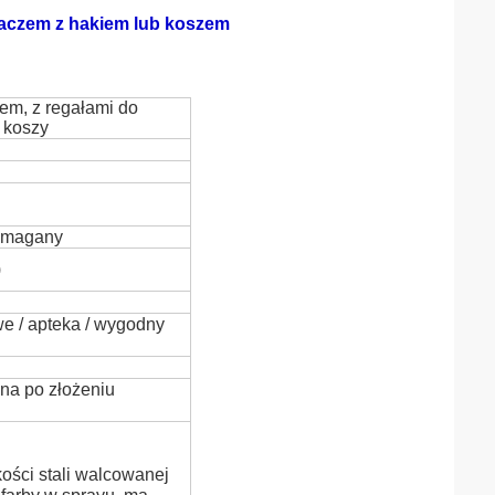
tlaczem z hakiem lub koszem
em, z regałami do
 koszy
wymagany
)
we / apteka / wygodny
na po złożeniu
kości stali walcowanej