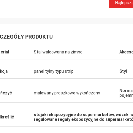
Najlepsz
CZEGÓŁY PRODUKTU
Fernando
Habeeb Ra
eriał
Stal walcowana na zimno
Akceso
ę. Moja przechowalnia
Dzięki Coco. Wielu klientów chwali mój
u sportowego wygląda teraz
sklep z ubraniami. Jest atrakcyjna i
ić showroom dla
bardzo wysokiej jakości 
kcja
panel tylny typu strip
Styl
portowych. Pomóż mi to
powierzchni. Jes
ektować później.
Norma
ńczyć
malowany proszkowo wykończony
pojem
stojaki ekspozycyjne do supermarketów
,
wózek n
kreślić
regulowane regały ekspozycyjne do supermarket