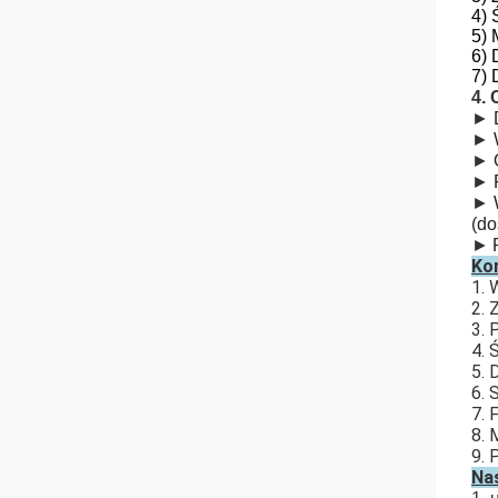
4) 
5) 
6) 
7) 
4. 
►
►
►
►
►
(do
►
Ko
1. 
2. 
3. 
4. 
5. 
6. 
7. 
8. 
9. 
Na