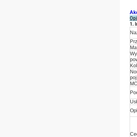
Ak
Op
1.
Na
Prz
Mat
Wy
pow
Kol
No
po
MO
Po
Us
Opł
Ce