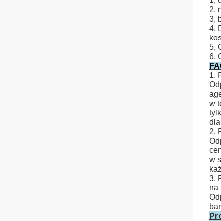
1, 
2, 
3, 
4, 
kos
5, 
6, 
FA
1. 
Odp
age
w t
tyl
dla
2. 
Odp
cen
w s
każ
3. 
na 
Odp
bar
Pr