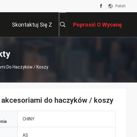
Polish
Skontaktuj Się Z
Poprosić O Wycenę
Nami
kty
iami Do Haczyków / Koszy
z akcesoriami do haczyków / koszy
CHINY
nia
AS