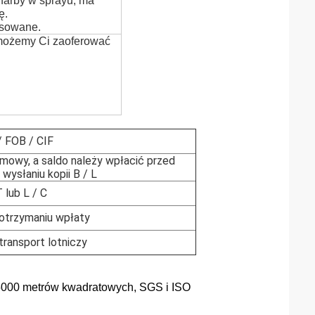
 farby w sprayu, ma
ę.
tosowane.
 możemy Ci zaoferować
 FOB / CIF
mowy, a saldo należy wpłacić przed
wysłaniu kopii B / L
T lub L / C
 otrzymaniu wpłaty
transport lotniczy
 5000 metrów kwadratowych, SGS i ISO