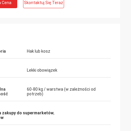
a Cena
Skontaktuj Się Teraz
hman
ria
Hak lub kosz
do obróbki
Lekki obowiązek
tem zadowolony
lna
60-80 kg / warstwa (w zależności od
ność
potrzeb)
a zakupy do supermarketów
,
ów