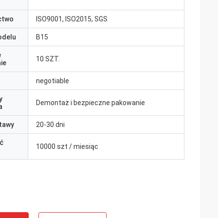
ctwo
ISO9001, ISO2015, SGS
odelu
B15
e
10 SZT.
ie
negotiable
y
Demontaż i bezpieczne pakowanie
a
tawy
20-30 dni
ć
10000 szt / miesiąc