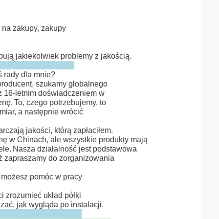
 na zakupy, zakupy
pują jakiekolwiek problemy z jakością.
ś rady dla mnie?
 producent, szukamy globalnego
 z 16-letnim doświadczeniem w
enę.
To, czego potrzebujemy, to
zmiar, a następnie wrócić
rczają jakości, którą zapłaciłem.
enę w Chinach, ale wszystkie produkty mają
ele.
Nasza działalność jest podstawowa
ież zapraszamy do zorganizowania
czy możesz pomóc w pracy
i zrozumieć układ półki
ć, jak wygląda po instalacji.