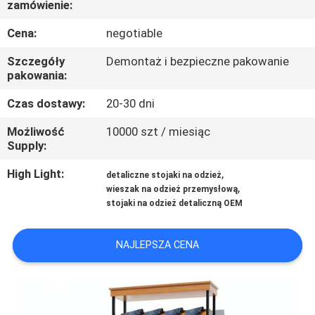
zamówienie:
FABRYCE
Cena:
negotiable
KONTROLA
Szczegóły
Demontaż i bezpieczne pakowanie
JAKOŚCI
pakowania:
Czas dostawy:
20-30 dni
SKONTAKTUJ
Możliwość
10000 szt / miesiąc
SIĘ
Supply:
Z
High Light:
,
detaliczne stojaki na odzież
,
wieszak na odzież przemysłową
NAMI
stojaki na odzież detaliczną OEM
POPROSIĆ
NAJLEPSZA CENA
O
WYCENĘ