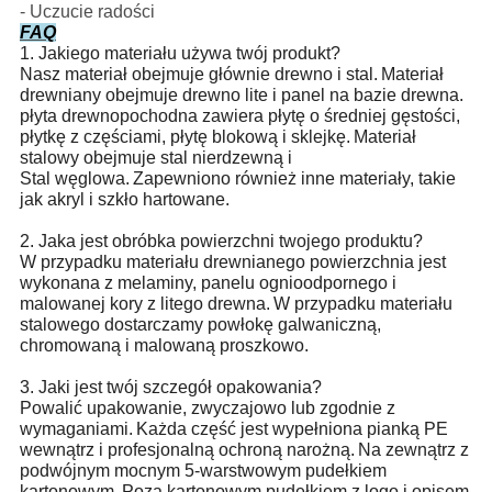
- Uczucie radości
FAQ
1. Jakiego materiału używa twój produkt?
Nasz materiał obejmuje głównie drewno i stal.
Materiał
drewniany obejmuje drewno lite i panel na bazie drewna.
płyta drewnopochodna zawiera płytę o średniej gęstości,
płytkę z częściami, płytę blokową i sklejkę.
Materiał
stalowy obejmuje stal nierdzewną i
Stal węglowa.
Zapewniono również inne materiały, takie
jak akryl i szkło hartowane.
2. Jaka jest obróbka powierzchni twojego produktu?
W przypadku materiału drewnianego powierzchnia jest
wykonana z melaminy, panelu ognioodpornego i
malowanej kory z litego drewna.
W przypadku materiału
stalowego dostarczamy powłokę galwaniczną,
chromowaną i malowaną proszkowo.
3. Jaki jest twój szczegół opakowania?
Powalić upakowanie, zwyczajowo lub zgodnie z
wymaganiami.
Każda część jest wypełniona pianką PE
wewnątrz i profesjonalną ochroną narożną.
Na zewnątrz z
podwójnym mocnym 5-warstwowym pudełkiem
kartonowym.
Poza kartonowym pudełkiem z logo i opisem