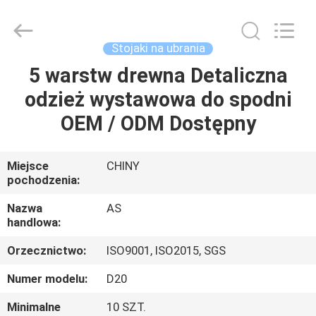
Guangzhou
Ansheng
Display
Shelves
Co.,Ltd.
Stojaki na ubrania
All
Rights
Reserved.
5 warstw drewna Detaliczna
DOM
odzież wystawowa do spodni
PRODUKTY
OEM / ODM Dostępny
FILMY
Miejsce
CHINY
pochodzenia:
O
Nazwa
AS
handlowa:
NAS
Orzecznictwo:
ISO9001, ISO2015, SGS
WYCIECZKA
Numer modelu:
D20
PO
Minimalne
10 SZT.