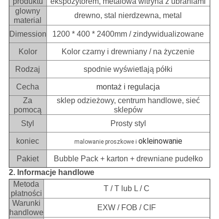
produktu
ekspozytorem, metalowa witryna z ubraniami
glowny
drewno, stal nierdzewna, metal
material
Dimession
1200 * 400 * 2400mm / zindywidualizowane
Kolor
Kolor czarny i drewniany / na życzenie
Rodzaj
spodnie wyświetlają półki
Cecha
montaż i regulacja
Za
sklep odzieżowy, centrum handlowe, sieć
pomocą
sklepów
Styl
Prosty styl
okleinowanie
koniec
malowanie proszkowe i
Pakiet
Bubble Pack + karton + drewniane pudełko
2. Informacje handlowe
Metoda
T / T lub L / C
płatności
Warunki
EXW / FOB / CIF
handlowe