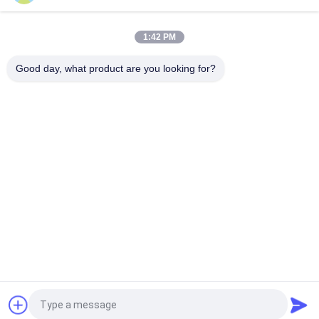
Kolorowe stojaki na bieliznę odzieżową z szafką 1200 * 400 *
2000mm
1:42 PM
Kobiety sklep odzieżowy Półki / odzież detaliczna Systemy
wystawiennicze Złoty kolor
Good day, what product are you looking for?
popularne kategorie
Wszystko
Regały Sklepowe 
Kup Półki Displayowe
Supermarket
Półki Magazynowe
Sklepy Jubilerskie
Stojak Sportowy
Stojaki Na Ubrania
Półki Z Aptekami
Półki Na Kosmetyki
Poprosić o wycenę