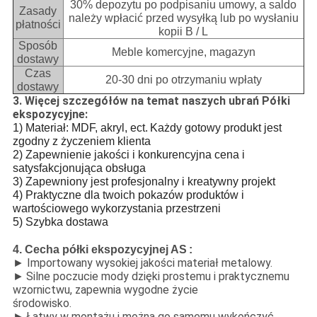
30% depozytu po podpisaniu umowy, a saldo
Zasady
należy wpłacić przed wysyłką lub po wysłaniu
płatności
kopii B / L
Sposób
Meble komercyjne, magazyn
dostawy
Czas
20-30 dni po otrzymaniu wpłaty
dostawy
3. Więcej szczegółów na temat naszych ubrań Półki
ekspozycyjne:
1) Materiał: MDF, akryl, ect.
Każdy gotowy produkt jest
zgodny z życzeniem klienta
2) Zapewnienie jakości i konkurencyjna cena i
satysfakcjonująca obsługa
3) Zapewniony jest profesjonalny i kreatywny projekt
4) Praktyczne dla twoich pokazów produktów i
wartościowego wykorzystania przestrzeni
5) Szybka dostawa
4. Cecha półki ekspozycyjnej AS
:
► Importowany wysokiej jakości materiał metalowy.
►
Silne poczucie mody dzięki prostemu i praktycznemu
wzornictwu, zapewnia wygodne życie
środowisko.
►
Łatwy w montażu i można go samemu wykończyć.