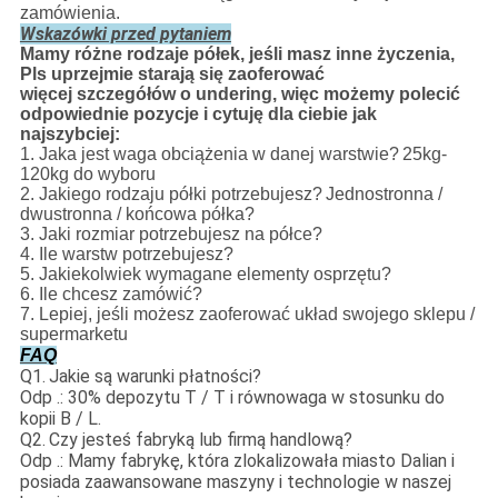
zamówienia.
Wskazówki przed pytaniem
Mamy różne rodzaje półek, jeśli masz inne życzenia,
Pls uprzejmie starają się zaoferować
więcej szczegółów o undering, więc możemy polecić
odpowiednie pozycje i cytuję dla ciebie jak
najszybciej:
1. Jaka jest waga obciążenia w danej warstwie?
25kg-
120kg do wyboru
2. Jakiego rodzaju półki potrzebujesz?
Jednostronna /
dwustronna / końcowa półka?
3. Jaki rozmiar potrzebujesz na półce?
4. Ile warstw potrzebujesz?
5. Jakiekolwiek wymagane elementy osprzętu?
6. Ile chcesz zamówić?
7. Lepiej, jeśli możesz zaoferować układ swojego sklepu /
supermarketu
FAQ
Q1.
Jakie są warunki płatności?
Odp .: 30% depozytu T / T i równowaga w stosunku do
kopii B / L.
Q2.
Czy jesteś fabryką lub firmą handlową?
Odp .: Mamy fabrykę, która zlokalizowała miasto Dalian i
posiada zaawansowane maszyny i technologie w naszej