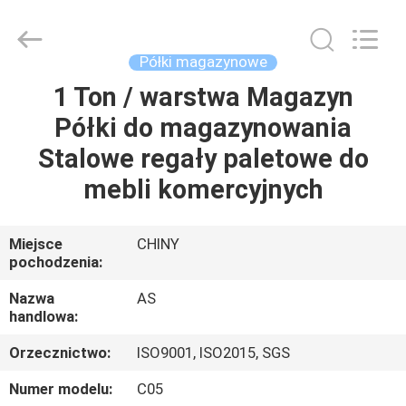
Guangzhou
Ansheng
Display
Shelves
Co.,Ltd.
Półki magazynowe
All
Rights
Reserved.
1 Ton / warstwa Magazyn
DOM
Półki do magazynowania
PRODUKTY
Stalowe regały paletowe do
mebli komercyjnych
FILMY
Miejsce
CHINY
pochodzenia:
O
NAS
Nazwa
AS
handlowa:
WYCIECZKA
Orzecznictwo:
ISO9001, ISO2015, SGS
PO
Numer modelu:
C05