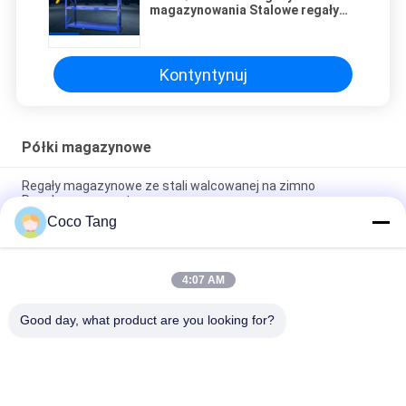
magazynowania Stalowe regały
paletowe do mebli komercyjnych
Kontyntynuj
Półki magazynowe
Regały magazynowe ze stali walcowanej na zimno
Regulowana warstwa
Coco Tang
ISO9001 ISO2015 SGS Magazynowe klatki magazynowe do
układania w stosy z półkami
4:07 AM
Regały magazynowe o dużej pojemności 2000 * 600 * 2000
mm Regały do ​​przechowywania form
Good day, what product are you looking for?
popularne kategorie
Wszystko