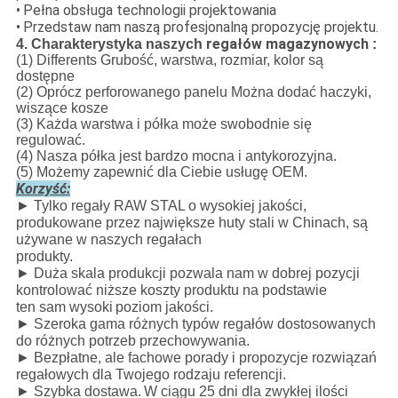
•
Pełna obsługa technologii projektowania
•
Przedstaw nam naszą profesjonalną propozycję projektu.
regałów magazynowych
4. Charakterystyka naszych
:
(1) Differents Grubość, warstwa, rozmiar, kolor są
dostępne
(2) Oprócz perforowanego panelu Można dodać haczyki,
wiszące kosze
(3) Każda warstwa i półka może swobodnie się
regulować.
(4) Nasza półka jest bardzo mocna i antykorozyjna.
(5) Możemy zapewnić dla Ciebie usługę OEM.
Korzyść:
►
Tylko regały RAW STAL o wysokiej jakości,
produkowane przez największe huty stali w Chinach, są
używane w naszych regałach
produkty.
►
Duża skala produkcji pozwala nam w dobrej pozycji
kontrolować niższe koszty produktu na podstawie
ten sam wysoki
poziom jakości.
►
Szeroka gama różnych typów regałów dostosowanych
do różnych potrzeb przechowywania.
►
Bezpłatne, ale fachowe porady i propozycje rozwiązań
regałowych dla Twojego rodzaju referencji.
►
Szybka dostawa.
W ciągu 25 dni dla zwykłej ilości