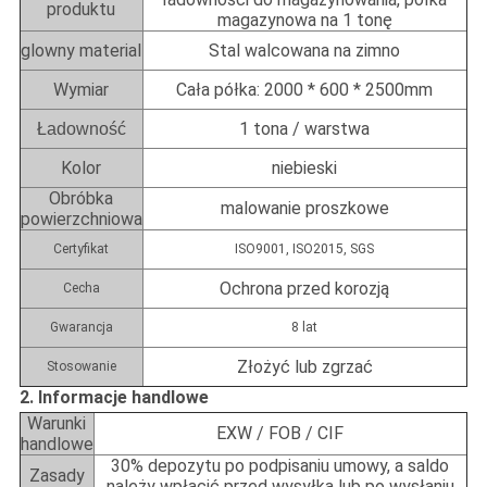
produktu
magazynowa na 1 tonę
glowny material
Stal walcowana na zimno
Wymiar
Cała półka: 2000 * 600 * 2500mm
1 tona / warstwa
Ładowność
Kolor
niebieski
Obróbka
malowanie proszkowe
powierzchniowa
Certyfikat
ISO9001, ISO2015, SGS
Ochrona przed korozją
Cecha
Gwarancja
8 lat
Złożyć lub zgrzać
Stosowanie
2. Informacje handlowe
Warunki
EXW / FOB / CIF
handlowe
30% depozytu po podpisaniu umowy, a saldo
Zasady
należy wpłacić przed wysyłką lub po wysłaniu