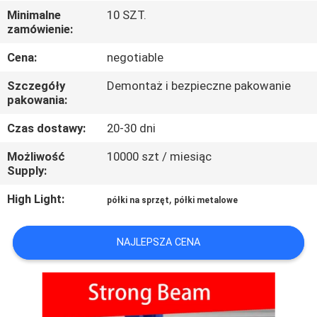
FABRYCE
Minimalne
10 SZT.
zamówienie:
KONTROLA
Cena:
negotiable
JAKOŚCI
Szczegóły
Demontaż i bezpieczne pakowanie
pakowania:
SKONTAKTUJ
Czas dostawy:
20-30 dni
SIĘ
Możliwość
10000 szt / miesiąc
Z
Supply:
NAMI
High Light:
,
półki na sprzęt
półki metalowe
POPROSIĆ
NAJLEPSZA CENA
O
WYCENĘ