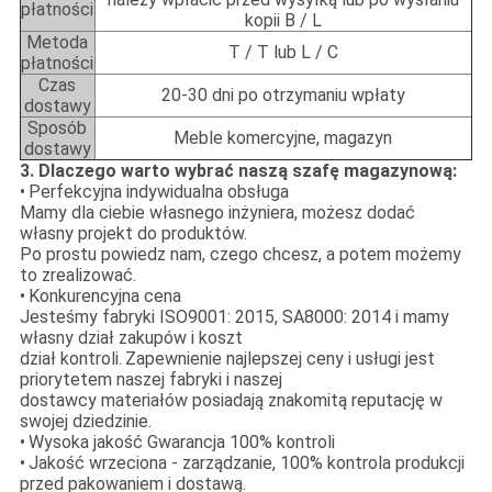
płatności
kopii B / L
Metoda
T / T lub L / C
płatności
Czas
20-30 dni po otrzymaniu wpłaty
dostawy
Sposób
Meble komercyjne, magazyn
dostawy
3. Dlaczego warto wybrać naszą szafę magazynową:
•
Perfekcyjna indywidualna obsługa
Mamy dla ciebie własnego inżyniera, możesz dodać
własny projekt do produktów.
Po prostu powiedz nam, czego chcesz, a potem możemy
to zrealizować.
•
Konkurencyjna cena
Jesteśmy fabryki ISO9001: 2015, SA8000: 2014 i mamy
własny dział zakupów i koszt
dział kontroli.
Zapewnienie najlepszej ceny i usługi jest
priorytetem naszej fabryki i naszej
dostawcy materiałów posiadają znakomitą reputację w
swojej dziedzinie.
•
Wysoka jakość Gwarancja 100% kontroli
•
Jakość wrzeciona - zarządzanie, 100% kontrola produkcji
przed pakowaniem i dostawą.