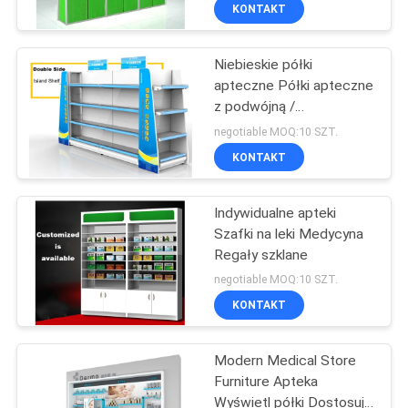
FABRYCE
KONTAKT
Niebieskie półki
KONTROLA
apteczne Półki apteczne
JAKOŚCI
z podwójną /
jednostronną stroną
negotiable MOQ:10 SZT.
SKONTAKTUJ
KONTAKT
SIĘ
Indywidualne apteki
Z
Szafki na leki Medycyna
NAMI
Regały szklane
negotiable MOQ:10 SZT.
POPROSIĆ
KONTAKT
O
Modern Medical Store
WYCENĘ
Furniture Apteka
Wyświetl półki Dostosuj