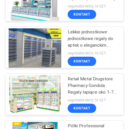
warstwę
SITEMAP
negotiable MOQ:10 SZT.
KONTAKT
PRIVACY
Lekkie jednostkowe
POLICY
jednostkowe regały do ​​
aptek o eleganckim
designie
negotiable MOQ:10 SZT.
KONTAKT
Retail Metal Drugstore
Pharmacy Gondola
Regały łapiące oko 1-7
warstw
negotiable MOQ:10 SZT.
KONTAKT
Półki Professional