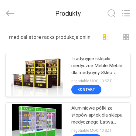
Guangzhou
Ansheng
Display
Produkty
Shelves
Co.,Ltd.
All
Rights
Reserved.
DOM
medical store racks produkcja online
PRODUKTY
Tradycyjne sklepiki
medyczne Meble Meble
FILMY
dla medycyny Sklep z
drewna
negotiable MOQ:10 SZT.
O
KONTAKT
NAS
Aluminiowe półki ze
stopów aptek dla sklepu
WYCIECZKA
medycznego Łatwa
PO
instalacja
negotiable MOQ:10 SZT.