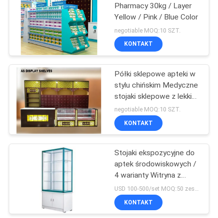
Pharmacy 30kg / Layer
Yellow / Pink / Blue Color
negotiable MOQ:10 SZT.
KONTAKT
Półki sklepowe apteki w
stylu chińskim Medyczne
stojaki sklepowe z lekkim
pudełku
negotiable MOQ:10 SZT.
KONTAKT
Stojaki ekspozycyjne do
aptek środowiskowych /
4 warianty Witryna z
zamykanym szkłem
USD 100-500/set MOQ:50 zestawów
KONTAKT