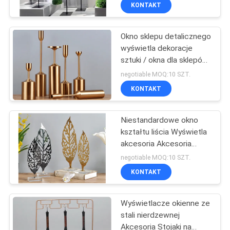
FABRYCE
KONTAKT
Okno sklepu detalicznego
KONTROLA
wyświetla dekoracje
JAKOŚCI
sztuki / okna dla sklepów
detalicznych
negotiable MOQ:10 SZT.
SKONTAKTUJ
KONTAKT
SIĘ
Niestandardowe okno
Z
kształtu liścia Wyświetla
NAMI
akcesoria Akcesoria
Podstawa graficzna
negotiable MOQ:10 SZT.
POPROSIĆ
KONTAKT
O
Wyświetlacze okienne ze
WYCENĘ
stali nierdzewnej
Akcesoria Stojaki na