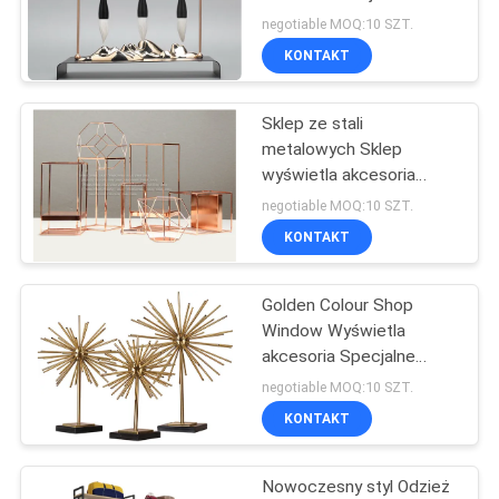
długopisy
SITEMAP
negotiable MOQ:10 SZT.
KONTAKT
PRIVACY
Sklep ze stali
POLICY
metalowych Sklep
wyświetla akcesoria
Akcesoria OEM / ODM
negotiable MOQ:10 SZT.
Akceptowalne
KONTAKT
Golden Colour Shop
Window Wyświetla
akcesoria Specjalne
wzornictwo Łapanie
negotiable MOQ:10 SZT.
oczu
KONTAKT
Nowoczesny styl Odzież