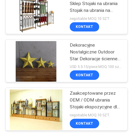
Sklep Stojaki na ubrania
Stojak na ubrania na
centrum handlowe
negotiable MOQ:10 SZT.
KONTAKT
Dekoracyjne
Nostalgiczne Outdoor
Star Dekoracje ścienne
Metal Stars For Crafts
USD 5.5-15/piece MOQ:100 sztuk
KONTAKT
Zaakceptowane przez
OEM / ODM ubrania
Stojaki ekspozycyjne dla
dzieci Sklep odzieżowy
negotiable MOQ:10 SZT.
KONTAKT