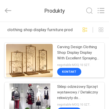
Guangzhou
Ansheng
Display
Produkty
Shelves
Co.,Ltd.
All
Rights
Reserved.
DOM
clothing shop display furniture produkcja online
PRODUKTY
Carving Design Clothing
Shop Display Display
FILMY
With Excellent Spraying
Surface
negotiable MOQ:10 SZT.
O
KONTAKT
NAS
Sklep odzieżowy Sprzęt
wystawowy / Detaliczny
WYCIECZKA
rekwizyty do
PO
wyświetlania okien
negotiable MOQ:10 SZT.